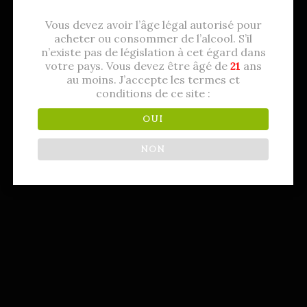
Blanc de Blancs
Vous devez avoir l’âge légal autorisé pour
LIRE LA SUITE
acheter ou consommer de l’alcool. S’il
n’existe pas de législation à cet égard dans
votre pays. Vous devez être âgé de
21
ans
au moins. J’accepte les termes et
conditions de ce site :
OUI
NON
Brut Prestige
LIRE LA SUITE